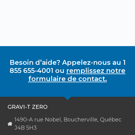
Besoin d’aide? Appelez-nous au 1
855 655-4001 ou
remplissez notre
formulaire de contact.
GRAVI-T ZERO
1490-A rue Nobel, Boucherville, Québec
J4B 5H3