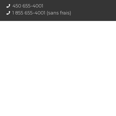
450 655-4001
1 855 655-4001 (sans frais)
info@gravitzero.com
Lundi au vendredi
de 8 h 00 à 16 h 00
Nous joindre
Restez connecté, informé, inspiré
Formations à venir
Infolettre