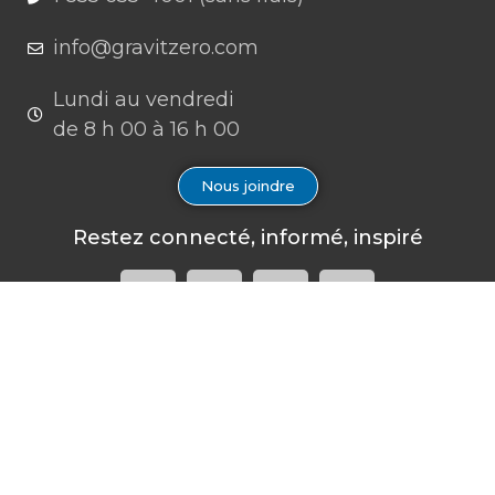
info@gravitzero.com
Lundi au vendredi
de 8 h 00 à 16 h 00
Nous joindre
Restez connecté, informé, inspiré
Formations à venir
Infolettre
Il n’y a pas d’évènements à
Inscrivez-vous à notre
Notice
venir.
infolettre afin de