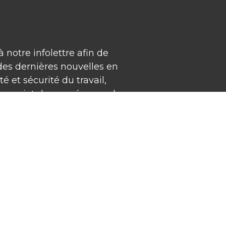
à notre infolettre afin de
t des dernières nouvelles en
é et sécurité du travail,
 au sujet de nos séances de
iques ainsi que pour
res.