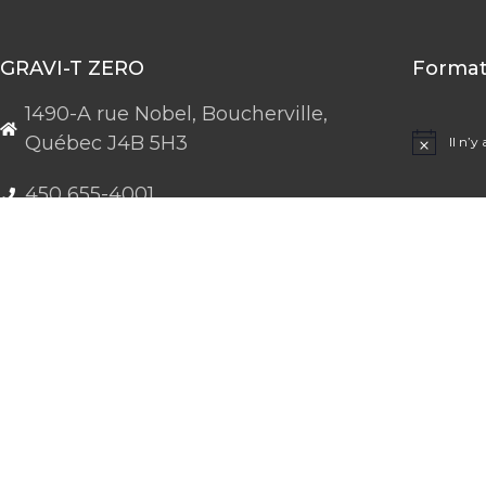
GRAVI-T ZERO
Format
1490-A rue Nobel, Boucherville,
Québec J4B 5H3
Il n’y
Notice
450 655-4001
1 855 655-4001 (sans frais)
info@gravitzero.com
Lundi au vendredi
de 8 h 00 à 16 h 00
Nous joindre
Restez connecté, informé, inspiré