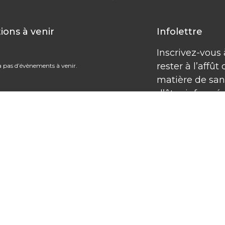
ions à venir
Infolettre
Inscrivez-vous 
rester à l’affû
 a pas d’évènements à venir.
matière de sant
d’être informé
formation publ
recevoir nos off