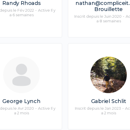
Randy Rhoads
nathan@compliceit
Brouillette
t depuis le Fév 2022
•
Active Il y
a 6 semaines
Inscrit depuis le Juin 2020
•
Ac
a 8 semaines
George Lynch
Gabriel Schlit
t depuis le Avr 2020
•
Active Il y
Inscrit depuis le Jan 2023
•
Act
a 2 mois
a 2 mois