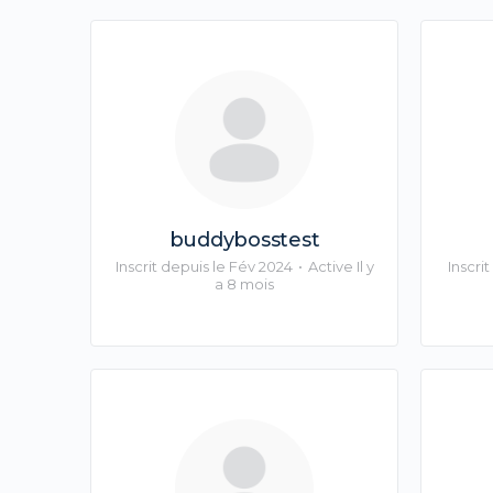
buddybosstest
Inscrit depuis le Fév 2024
•
Active Il y
Inscri
a 8 mois