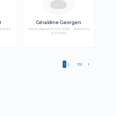
r
Géraldine Georgen
ive Il y
Inscrit depuis le Oct 2024
•
Active Il y
a 10 mois
1
2
…
552