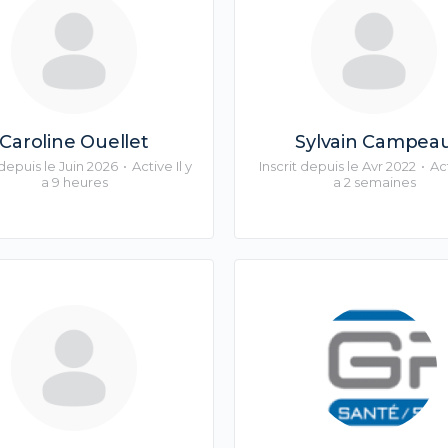
Caroline Ouellet
Sylvain Campea
 depuis le Juin 2026
•
Active Il y
Inscrit depuis le Avr 2022
•
Act
a 9 heures
a 2 semaines