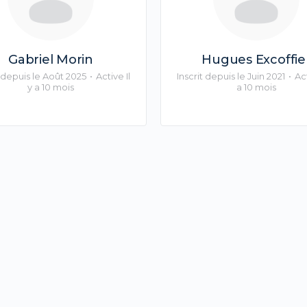
Gabriel Morin
Hugues Excoffie
t depuis le Août 2025
•
Active Il
Inscrit depuis le Juin 2021
•
Act
y a 10 mois
a 10 mois