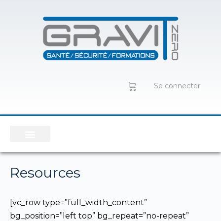
Se connecter
Resources
[vc_row type=”full_width_content”
bg_position=”left top” bg_repeat=”no-repeat”