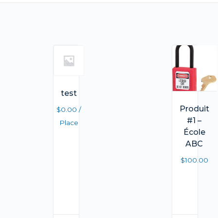
test
Produit
$
0.00
/
#1 –
Place
École
ABC
$
100.00