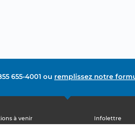
855 655-4001 ou
remplissez notre formu
ions à venir
Infolettre
Inscrivez-vous 