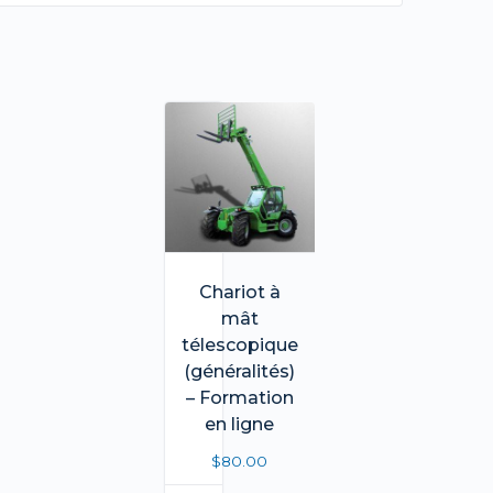
Chariot à
mât
télescopique
(généralités)
– Formation
en ligne
$
80.00