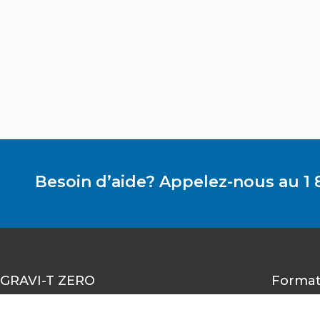
Besoin d’aide? Appelez-nous au 1 
GRAVI-T ZERO
Format
1490-A rue Nobel, Boucherville,