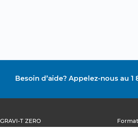
Besoin d’aide? Appelez-nous au 1 
GRAVI-T ZERO
Format
1490-A rue Nobel, Boucherville,