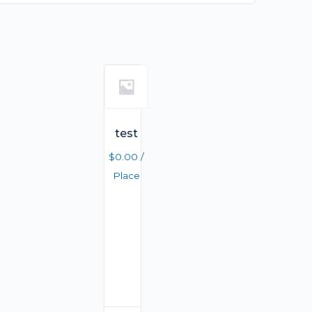
test
$
0.00
/
Place