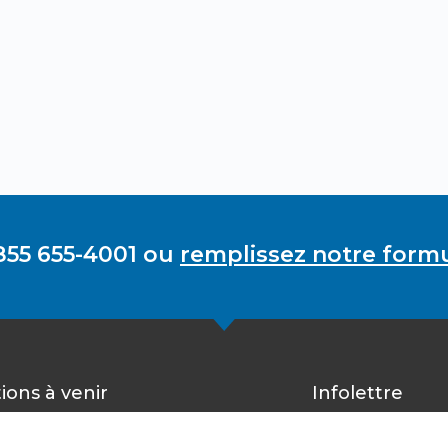
855 655-4001 ou
remplissez notre formu
ions à venir
Infolettre
Inscrivez-vous 