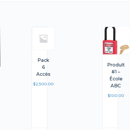
Pack
Produit
6
#1 –
Accès
École
$
2,500.00
ABC
$
100.00