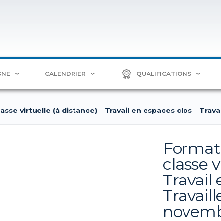
GNE
CALENDRIER
QUALIFICATIONS
sse virtuelle (à distance) – Travail en espaces clos – Trava
Formati
classe v
Travail 
Travaill
novemb