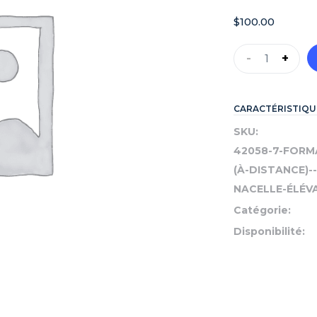
$
100.00
-
+
CARACTÉRISTIQU
SKU:
42058-7-FORM
(À-DISTANCE)-
NACELLE-ÉLÉVA
Catégorie:
Disponibilité: