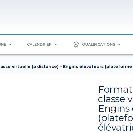
GNE
CALENDRIER
QUALIFICATIONS
sse virtuelle (à distance) – Engins élévateurs (plateforme 
Formati
classe v
Engins 
(platef
élévatri