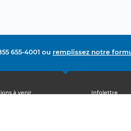
855 655-4001 ou
remplissez notre formu
ions à venir
Infolettre
Inscrivez-vous 
rester à l’affû
 a pas d’évènements à venir.
matière de sant
d’être informé