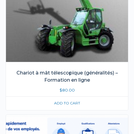
Chariot à mât télescopique (généralités) –
Formation en ligne
$
80.00
ADD TO CART