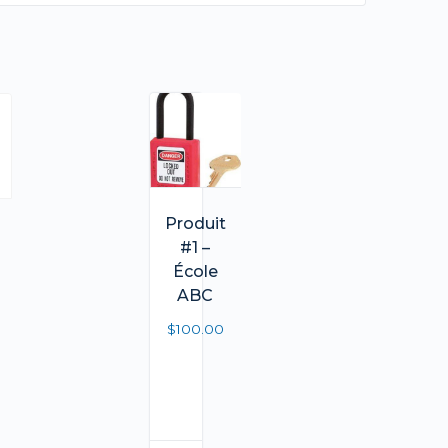
Produit
#1 –
École
ABC
$
100.00