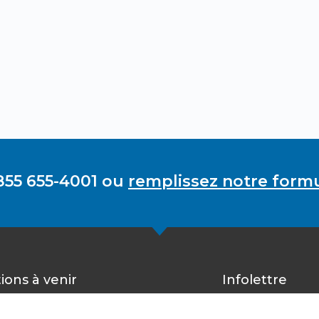
855 655-4001 ou
remplissez notre formu
ions à venir
Infolettre
Inscrivez-vous 