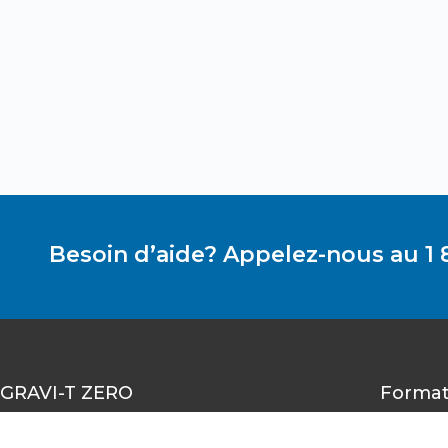
Besoin d’aide? Appelez-nous au 1 
GRAVI-T ZERO
Format
1490-A rue Nobel, Boucherville,