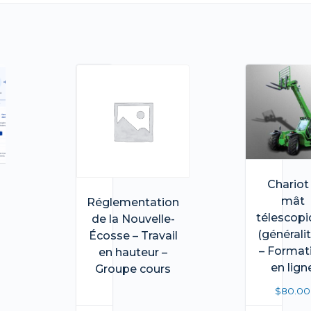
Chariot
mât
Réglementation
télescop
de la Nouvelle-
(générali
Écosse – Travail
– Format
en hauteur –
en lign
Groupe cours
$
80.00