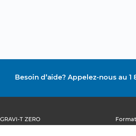
Besoin d’aide? Appelez-nous au 1 
GRAVI-T ZERO
Format
1490-A rue Nobel, Boucherville,