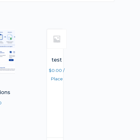
test
$
0.00
/
Place
tions
0