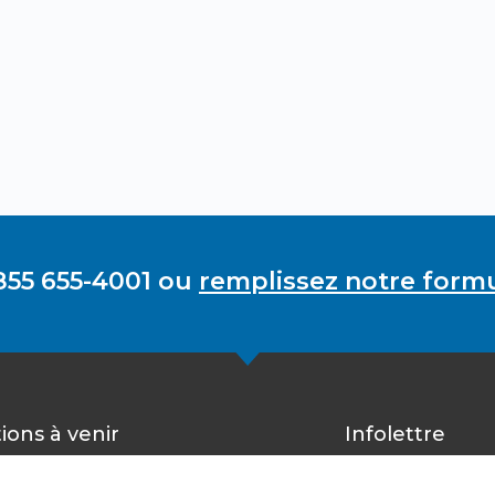
855 655-4001 ou
remplissez notre formu
ions à venir
Infolettre
Inscrivez-vous 