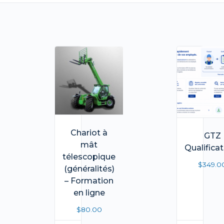
Chariot à
GTZ
mât
Qualifica
télescopique
$
349.0
(généralités)
– Formation
en ligne
$
80.00