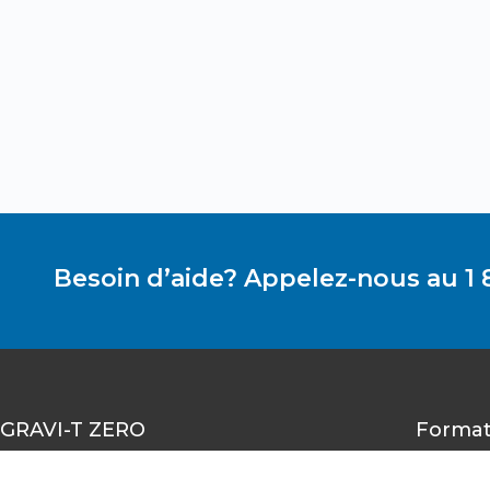
Besoin d’aide? Appelez-nous au 1 
GRAVI-T ZERO
Format
1490-A rue Nobel, Boucherville,