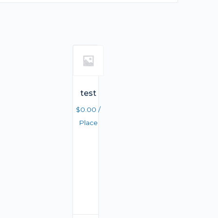
test
$
0.00
/
Place