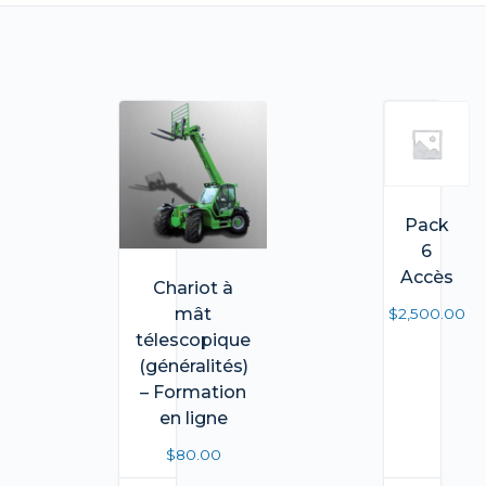
Pack
6
Accès
Chariot à
mât
$
2,500.00
télescopique
(généralités)
– Formation
en ligne
$
80.00