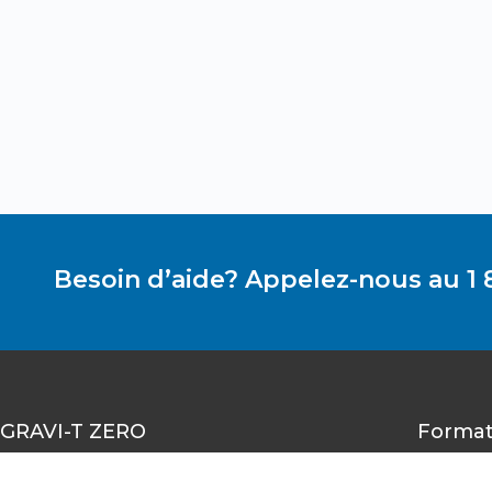
Besoin d’aide? Appelez-nous au 1 
GRAVI-T ZERO
Format
1490-A rue Nobel, Boucherville,