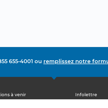
855 655-4001 ou
remplissez notre formu
ions à venir
Infolettre
Inscrivez-vous 