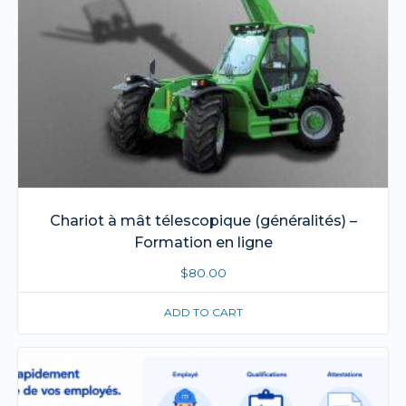
Chariot à mât télescopique (généralités) –
Formation en ligne
$
80.00
ADD TO CART