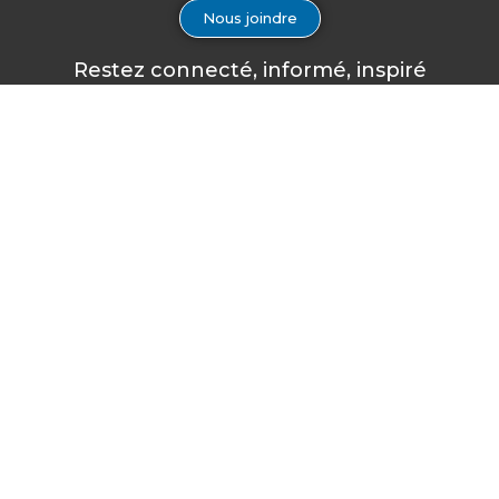
Nous joindre
Restez connecté, informé, inspiré
Formations à venir
Infolettre
Il n’y a pas d’évènements à
Inscrivez-vous à notre
Notice
venir.
infolettre afin de
rester à l’affût des
dernières nouvelles
en matière de santé
et sécurité du travail,
d’être informé au
sujet de nos séances