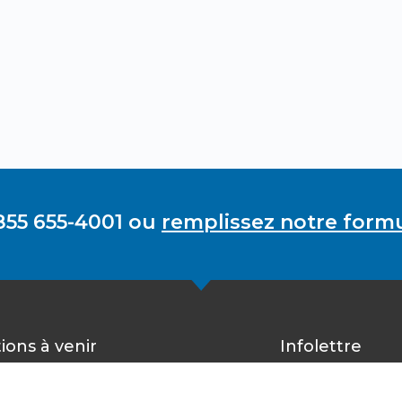
855 655-4001 ou
remplissez notre formu
ions à venir
Infolettre
Inscrivez-vous 