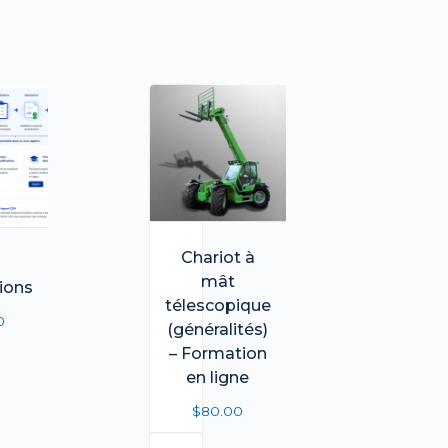
Chariot à
mât
tions
télescopique
0
(généralités)
– Formation
en ligne
$
80.00