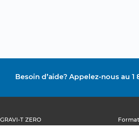
Besoin d’aide? Appelez-nous au 1 
GRAVI-T ZERO
Format
1490-A rue Nobel, Boucherville,