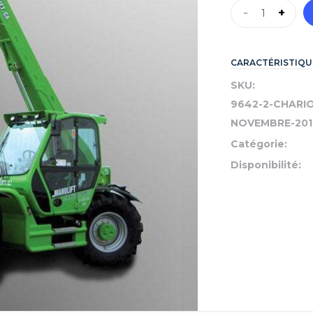
-
+
CARACTÉRISTIQU
SKU:
9642-2-CHARI
NOVEMBRE-201
Catégorie:
Disponibilité: