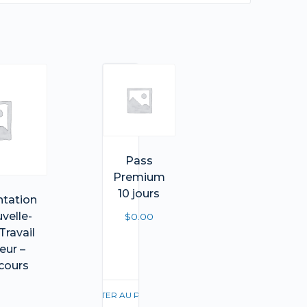
Pass
Premium
10 jours
tation
velle-
$
0.00
Travail
eur –
cours
AJOUTER AU PANIER