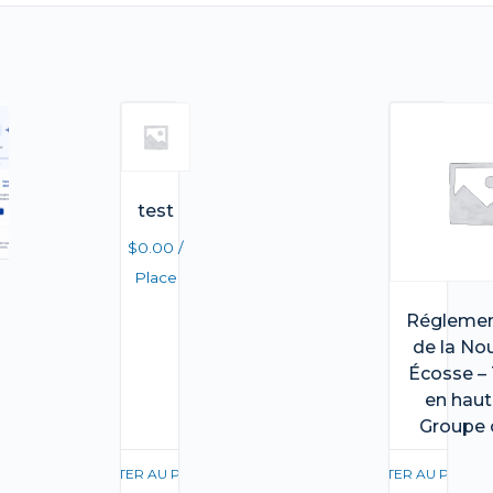
test
$
0.00
/
Place
Réglemen
de la Nou
Écosse – 
en haut
Groupe 
AJOUTER AU PANIER
AJOUTER AU PANIER