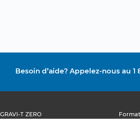
Besoin d’aide? Appelez-nous au 1 
GRAVI-T ZERO
Format
1490-A rue Nobel, Boucherville,
Québec J4B 5H3
Il n’y
Notice