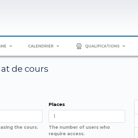
GNE
CALENDRIER
QUALIFICATIONS
at de cours
Places
asing the cours.
The number of users who
require access.